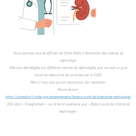
Nous sommes ravis de diffuser ces fiches flashs à destination des internes de
néphrologie.
Elles sont été rédigées par différents internes de néphrologies, puis ont subi un gros
travail de relecture et de correction par le CUEN.
Merci à tous ceux qui ont oeuvré pour leur réalisation.
Bonne lecture !
https://sninephro.fr/index.php/enseignements/boite-a-outils-de-linterne-de-nephrologie/
RDV dans « Enseignement » sur la barre supérieure, puis « Boîte à outils de l’interne de
néphrologie »