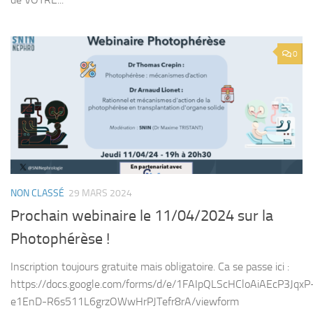
0
NON CLASSÉ
29 MARS 2024
Prochain webinaire le 11/04/2024 sur la
Photophérèse !
Inscription toujours gratuite mais obligatoire. Ca se passe ici :
https://docs.google.com/forms/d/e/1FAIpQLScHCloAiAEcP3JqxP
e1EnD-R6s511L6grzOWwHrPJTefr8rA/viewform